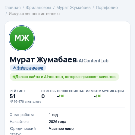
Главная
Фрилансеры
Мурат Жумабаев
Портфолио
Искусственный интеллект
Мурат Жумабаев
›
AIContentLab
Нейросаммари
Делаю сайты и AI-контент, которые приносят клиентов
РЕЙТИНГ
ОТЗЫВЫ
ПРОФЕССИОНАЛИЗМ
КОММУНИКАЦИЯ
51
0
-
-
/10
/10
№ 99 670 в каталоге
Опыт работы
1 год
На сайте с
2026 года
Юридический
Частное лицо
статус