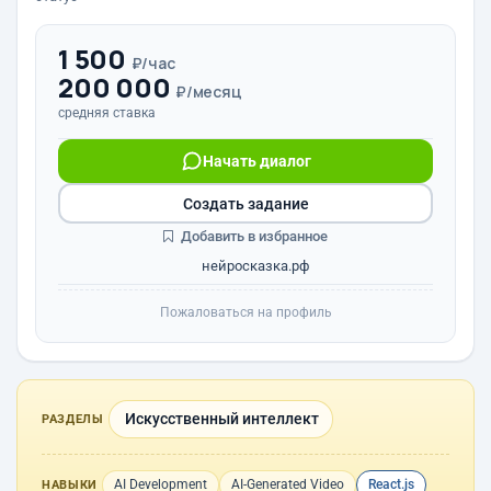
1 500
₽/час
200 000
₽/месяц
средняя ставка
Начать диалог
Создать задание
Добавить в избранное
нейросказка.рф
Пожаловаться на профиль
Искусственный интеллект
РАЗДЕЛЫ
AI Development
AI-Generated Video
React.js
НАВЫКИ