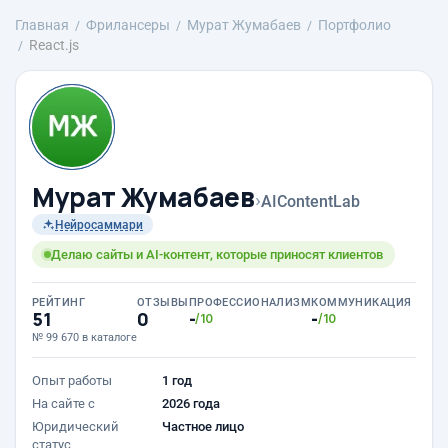
Главная
Фрилансеры
Мурат Жумабаев
Портфолио
React.js
Мурат Жумабаев
›
AIContentLab
Нейросаммари
Делаю сайты и AI-контент, которые приносят клиентов
РЕЙТИНГ
ОТЗЫВЫ
ПРОФЕССИОНАЛИЗМ
КОММУНИКАЦИЯ
51
0
-
-
/10
/10
№ 99 670 в каталоге
Опыт работы
1 год
На сайте с
2026 года
Юридический
Частное лицо
статус