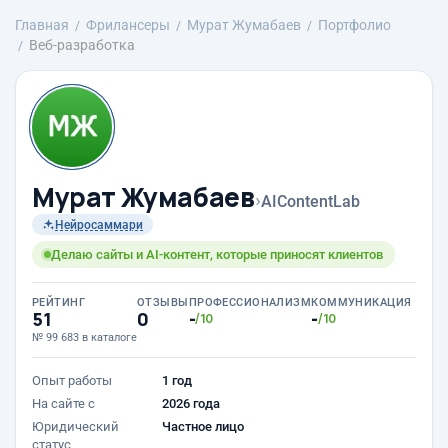
Главная
Фрилансеры
Мурат Жумабаев
Портфолио
Веб-разработка
Мурат Жумабаев
›
AIContentLab
Нейросаммари
Делаю сайты и AI-контент, которые приносят клиентов
РЕЙТИНГ
ОТЗЫВЫ
ПРОФЕССИОНАЛИЗМ
КОММУНИКАЦИЯ
51
0
-
-
/10
/10
№ 99 683 в каталоге
Опыт работы
1 год
На сайте с
2026 года
Юридический
Частное лицо
статус