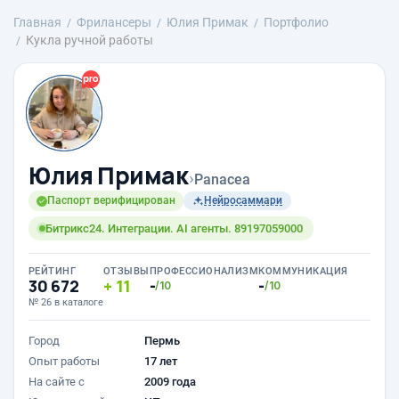
Главная
Фрилансеры
Юлия Примак
Портфолио
Кукла ручной работы
Юлия Примак
›
Panacea
Паспорт верифицирован
Нейросаммари
Битрикс24. Интеграции. AI агенты. 89197059000
РЕЙТИНГ
ОТЗЫВЫ
ПРОФЕССИОНАЛИЗМ
КОММУНИКАЦИЯ
30 672
11
-
-
/10
/10
№ 26 в каталоге
Город
Пермь
Опыт работы
17 лет
На сайте с
2009 года