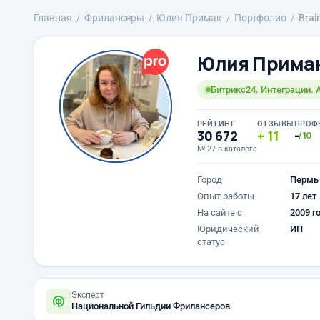
Главная
Фрилансеры
Юлия Примак
Портфолио
Brai
Юлия Прима
Битрикс24. Интеграции. 
РЕЙТИНГ
ОТЗЫВЫ
ПРОФ
30 672
11
-
/10
№ 27 в каталоге
Город
Пермь
Опыт работы
17 лет
На сайте с
2009 г
Юридический
ИП
статус
Эксперт
Национальной Гильдии Фрилансеров