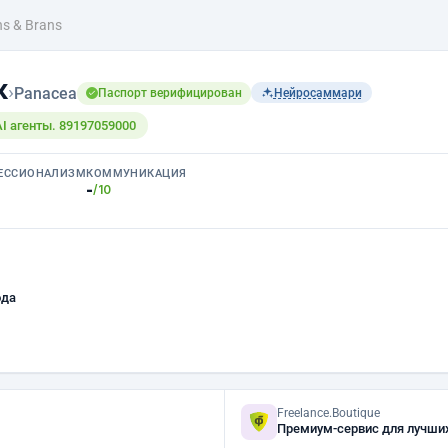
ns & Brans
к
›
Panacea
Паспорт верифицирован
Нейросаммари
AI агенты. 89197059000
ЕССИОНАЛИЗМ
КОММУНИКАЦИЯ
-
/10
ода
Freelance.Boutique
Премиум-сервис для лучши