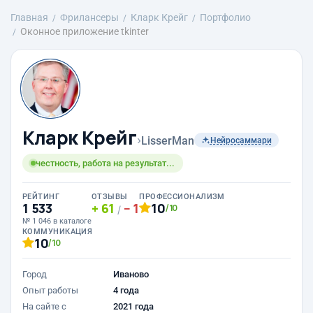
Главная
Фрилансеры
Кларк Крейг
Портфолио
Оконное приложение tkinter
Кларк Крейг
›
LisserMan
Нейросаммари
честность, работа на результат...
РЕЙТИНГ
ОТЗЫВЫ
ПРОФЕССИОНАЛИЗМ
1 533
61
1
10
/10
/
№ 1 046 в каталоге
КОММУНИКАЦИЯ
10
/10
Город
Иваново
Опыт работы
4 года
На сайте с
2021 года