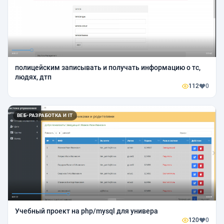
полицейским записывать и получать информацию о тс,
людях, дтп
112
0
ВЕБ-РАЗРАБОТКА И IT
Учебный проект на php/mysql для универа
120
0