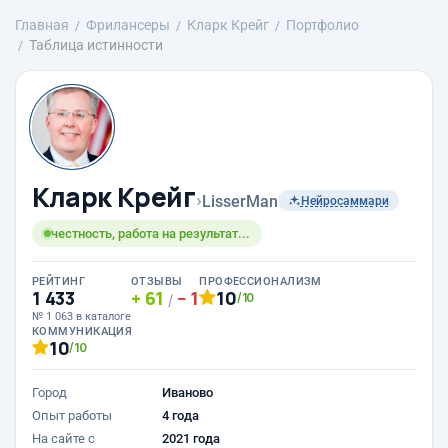
Главная
Фрилансеры
Кларк Крейг
Портфолио
Таблица истинности
Кларк Крейг
›
LisserMan
Нейросаммари
честность, работа на результат...
РЕЙТИНГ
ОТЗЫВЫ
ПРОФЕССИОНАЛИЗМ
1 433
61
1
10
/10
/
№ 1 063 в каталоге
КОММУНИКАЦИЯ
10
/10
Город
Иваново
Опыт работы
4 года
На сайте с
2021 года