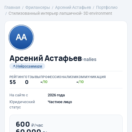
Главная
Фрилансеры
Арсений Астафьев
Портфолио
Стилизованный интерьер лапшичной- 3D environment
Арсений Астафьев
›
nalies
Нейросаммари
РЕЙТИНГ
ОТЗЫВЫ
ПРОФЕССИОНАЛИЗМ
КОММУНИКАЦИЯ
55
0
-
-
/10
/10
На сайте с
2026 года
Юридический
Частное лицо
статус
600
₽/час
60 000