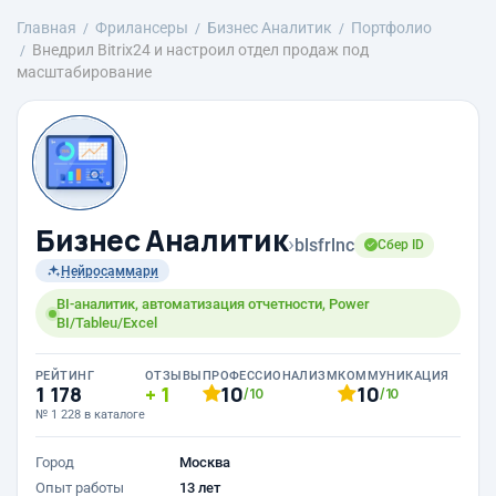
Главная
Фрилансеры
Бизнес Аналитик
Портфолио
Внедрил Bitrix24 и настроил отдел продаж под
масштабирование
Бизнес Аналитик
›
blsfrlnc
Сбер ID
Нейросаммари
BI-аналитик, автоматизация отчетности, Power
BI/Tableu/Excel
РЕЙТИНГ
ОТЗЫВЫ
ПРОФЕССИОНАЛИЗМ
КОММУНИКАЦИЯ
1 178
1
10
10
/10
/10
№ 1 228 в каталоге
Город
Москва
Опыт работы
13 лет