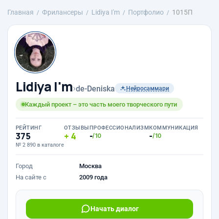
Главная
Фрилансеры
Lidiya I'm
Портфолио
1015П
Lidiya I'm
›
de-Deniska
Нейросаммари
Каждый проект – это часть моего творческого пути
РЕЙТИНГ
ОТЗЫВЫ
ПРОФЕССИОНАЛИЗМ
КОММУНИКАЦИЯ
375
4
-
-
/10
/10
№ 2 890 в каталоге
Город
Москва
На сайте с
2009 года
Начать диалог