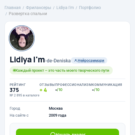
Главная
Фрилансеры
Lidiya I'm
Портфолио
Развертка спальни
Lidiya I'm
›
de-Deniska
Нейросаммари
Каждый проект – это часть моего творческого пути
РЕЙТИНГ
ОТЗЫВЫ
ПРОФЕССИОНАЛИЗМ
КОММУНИКАЦИЯ
375
4
-
-
/10
/10
№ 2 895 в каталоге
Город
Москва
На сайте с
2009 года
Начать диалог