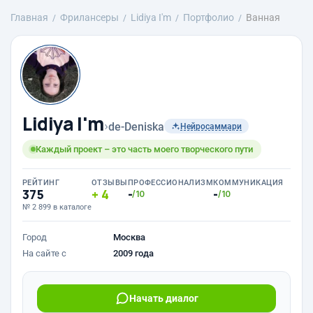
Главная
Фрилансеры
Lidiya I'm
Портфолио
Ванная
Lidiya I'm
›
de-Deniska
Нейросаммари
Каждый проект – это часть моего творческого пути
РЕЙТИНГ
ОТЗЫВЫ
ПРОФЕССИОНАЛИЗМ
КОММУНИКАЦИЯ
375
4
-
-
/10
/10
№ 2 899 в каталоге
Город
Москва
На сайте с
2009 года
Начать диалог