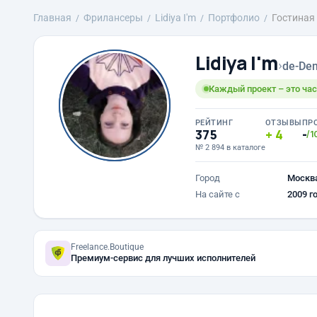
Главная
Фрилансеры
Lidiya I'm
Портфолио
Гостиная
Lidiya I'm
›
de-Den
Каждый проект – это час
РЕЙТИНГ
ОТЗЫВЫ
ПР
375
4
-
/1
№ 2 894 в каталоге
Город
Москв
На сайте с
2009 г
Freelance.Boutique
Премиум-сервис для лучших исполнителей