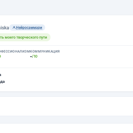
iska
Нейросаммари
ть моего творческого пути
ОФЕССИОНАЛИЗМ
КОММУНИКАЦИЯ
-
0
/10
а
ода