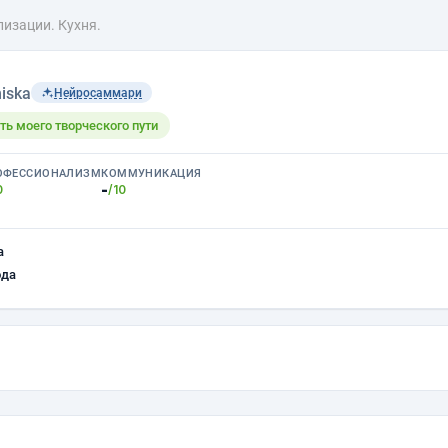
лизации. Кухня.
iska
Нейросаммари
ть моего творческого пути
ОФЕССИОНАЛИЗМ
КОММУНИКАЦИЯ
-
0
/10
а
ода