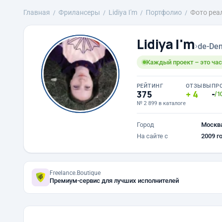
Главная
Фрилансеры
Lidiya I'm
Портфолио
Фото реа
Lidiya I'm
›
de-Den
Каждый проект – это час
РЕЙТИНГ
ОТЗЫВЫ
ПР
375
4
-
/1
№ 2 899 в каталоге
Город
Москв
На сайте с
2009 г
Freelance.Boutique
Премиум-сервис для лучших исполнителей