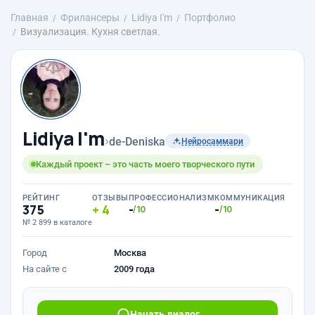
Главная
Фрилансеры
Lidiya I'm
Портфолио
Визуализация. Кухня светлая.
Lidiya I'm
›
de-Deniska
Нейросаммари
Каждый проект – это часть моего творческого пути
РЕЙТИНГ
ОТЗЫВЫ
ПРОФЕССИОНАЛИЗМ
КОММУНИКАЦИЯ
375
4
-
-
/10
/10
№ 2 899 в каталоге
Город
Москва
На сайте с
2009 года
Начать диалог