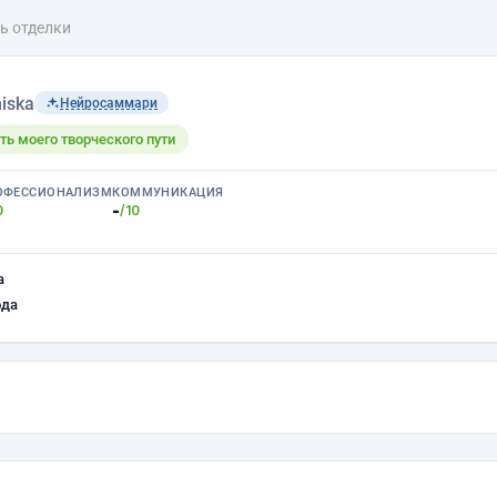
ь отделки
iska
Нейросаммари
ть моего творческого пути
ОФЕССИОНАЛИЗМ
КОММУНИКАЦИЯ
-
0
/10
а
ода