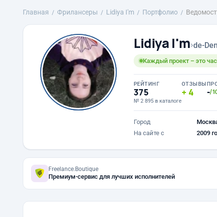
Главная
Фрилансеры
Lidiya I'm
Портфолио
Ведомост
Lidiya I'm
›
de-Den
Каждый проект – это час
РЕЙТИНГ
ОТЗЫВЫ
ПР
375
4
-
/1
№ 2 895 в каталоге
Город
Москв
На сайте с
2009 г
Freelance.Boutique
Премиум-сервис для лучших исполнителей