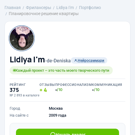
Главная
Фрилансеры
Lidiya I'm
Портфолио
Планировочное решение квартиры
Lidiya I'm
›
de-Deniska
Нейросаммари
Каждый проект – это часть моего творческого пути
РЕЙТИНГ
ОТЗЫВЫ
ПРОФЕССИОНАЛИЗМ
КОММУНИКАЦИЯ
375
4
-
-
/10
/10
№ 2 893 в каталоге
Город
Москва
На сайте с
2009 года
Начать диалог