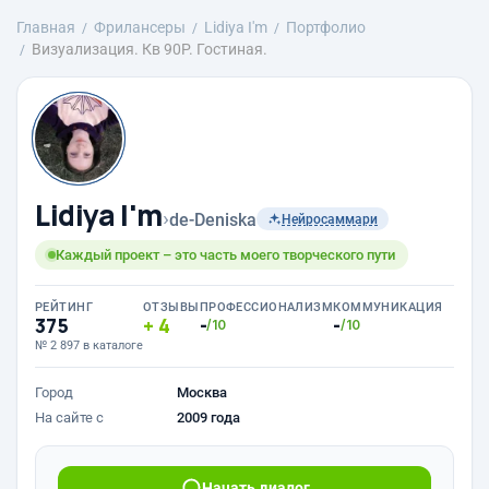
Главная
Фрилансеры
Lidiya I'm
Портфолио
Визуализация. Кв 90Р. Гостиная.
Lidiya I'm
›
de-Deniska
Нейросаммари
Каждый проект – это часть моего творческого пути
РЕЙТИНГ
ОТЗЫВЫ
ПРОФЕССИОНАЛИЗМ
КОММУНИКАЦИЯ
375
4
-
-
/10
/10
№ 2 897 в каталоге
Город
Москва
На сайте с
2009 года
Начать диалог