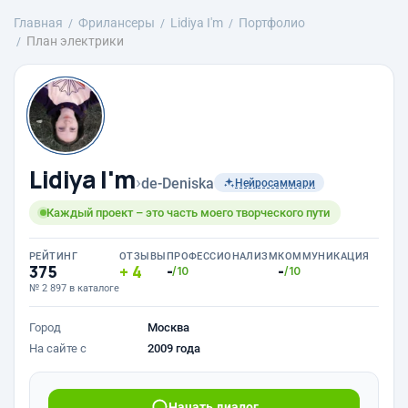
Главная
Фрилансеры
Lidiya I'm
Портфолио
План электрики
Lidiya I'm
›
de-Deniska
Нейросаммари
Каждый проект – это часть моего творческого пути
РЕЙТИНГ
ОТЗЫВЫ
ПРОФЕССИОНАЛИЗМ
КОММУНИКАЦИЯ
375
4
-
-
/10
/10
№ 2 897 в каталоге
Город
Москва
На сайте с
2009 года
Начать диалог