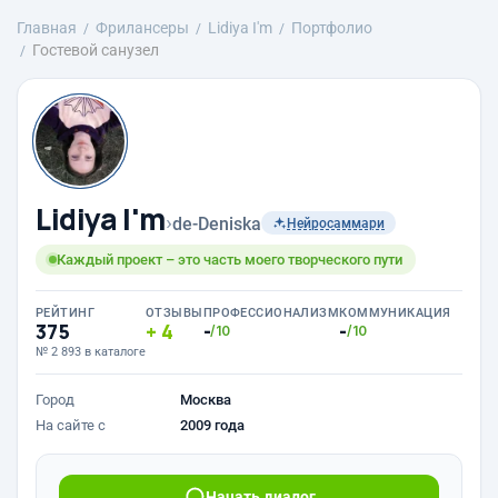
Главная
Фрилансеры
Lidiya I'm
Портфолио
Гостевой санузел
Lidiya I'm
›
de-Deniska
Нейросаммари
Каждый проект – это часть моего творческого пути
РЕЙТИНГ
ОТЗЫВЫ
ПРОФЕССИОНАЛИЗМ
КОММУНИКАЦИЯ
375
4
-
-
/10
/10
№ 2 893 в каталоге
Город
Москва
На сайте с
2009 года
Начать диалог