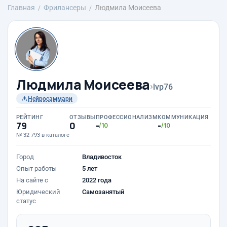
Главная
Фрилансеры
Людмила Моисеева
Людмила Моисеева
›
lvp76
Нейросаммари
РЕЙТИНГ
ОТЗЫВЫ
ПРОФЕССИОНАЛИЗМ
КОММУНИКАЦИЯ
79
0
-
-
/10
/10
№ 32 793 в каталоге
Город
Владивосток
Опыт работы
5 лет
На сайте с
2022 года
Юридический
Самозанятый
статус