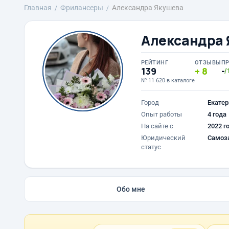
Главная
Фрилансеры
Александра Якушева
Александра 
РЕЙТИНГ
ОТЗЫВЫ
П
139
8
-
/
№ 11 620 в каталоге
Город
Екатер
Опыт работы
4 года
На сайте с
2022 г
Юридический
Самоз
статус
Обо мне