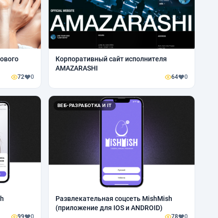
дового
Корпоративный сайт исполнителя
AMAZARASHI
72
0
64
0
ВЕБ-РАЗРАБОТКА И IT
rh
Развлекательная соцсеть MishMish
(приложение для IOS и ANDROID)
99
0
78
0