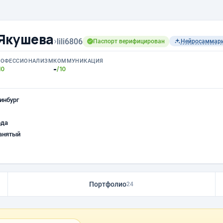
Якушева
›
lili6806
Паспорт верифицирован
Нейросаммар
РОФЕССИОНАЛИЗМ
КОММУНИКАЦИЯ
-
10
/10
инбург
ода
анятый
Портфолио
24