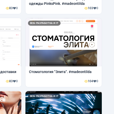
одежды PinksPink. #madeontilda
83
0
103
0
ВЕБ-РАЗРАБОТКА И IT
 доставки
Стоматология "Элита". #madeontilda
83
0
104
0
ВЕБ-РАЗРАБОТКА И IT