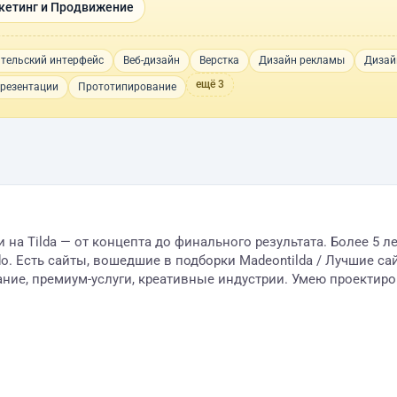
кетинг и Продвижение
тельский интерфейс
Веб-дизайн
Верстка
Дизайн рекламы
Дизай
ещё 3
резентации
Прототипирование
а Tilda — от концепта до финального результата. Более 5 ле
o. Есть сайты, вошедшие в подборки Madeontilda / Лучшие сай
вание, премиум-услуги, креативные индустрии. Умею проектиро