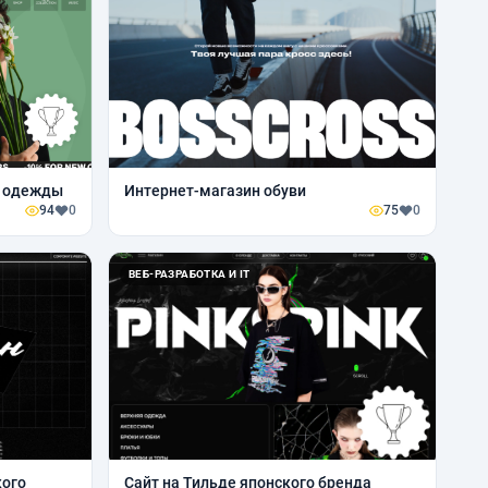
й одежды
Интернет-магазин обуви
94
0
75
0
ВЕБ-РАЗРАБОТКА И IT
кого
Сайт на Тильде японского бренда