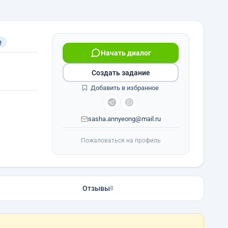
и
Начать диалог
Создать задание
Добавить в избранное
sasha.annyeong@mail.ru
Пожаловаться на профиль
Отзывы
8