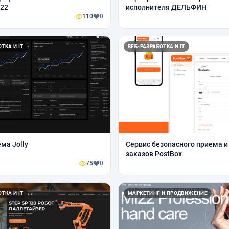
I22
исполнителя ДЕЛЬФИН
110
0
ТКА И IT
ВЕБ-РАЗРАБОТКА И IT
ма Jolly
Сервис безопасного приема и
заказов PostBox
75
0
ТКА И IT
МАРКЕТИНГ И ПРОДВИЖЕНИЕ