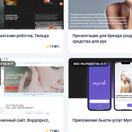
магазин роботов, Тильда
Презентация для бренда ухо
средства для рук
74
0
ТКА И IT
ВЕБ-РАЗРАБОТКА И IT
ничный сайт, Вордпресс,
Приложение бьюти-услуг Myr
75
0