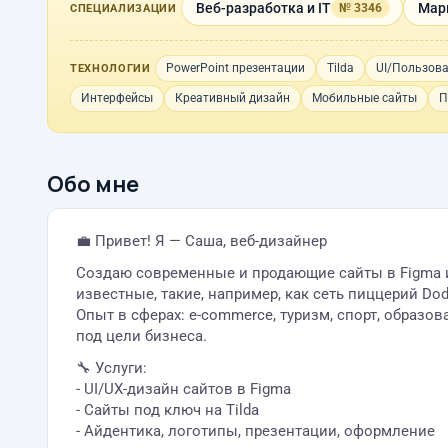
Веб-разработка и IT
Мар
№ 3346
СПЕЦИАЛИЗАЦИИ
PowerPoint презентации
Tilda
UI/Пользова
ТЕХНОЛОГИИ
Интерфейсы
Креативный дизайн
Мобильные сайты
П
Обо мне
💼 Привет! Я — Саша, веб-дизайнер
Создаю современные и продающие сайты в Figma и н
известные, такие, например, как сеть пиццерий Dod
Опыт в сферах: e-commerce, туризм, спорт, образо
под цели бизнеса.
🔧 Услуги:
- UI/UX-дизайн сайтов в Figma
- Сайты под ключ на Tilda
- Айдентика, логотипы, презентации, оформление