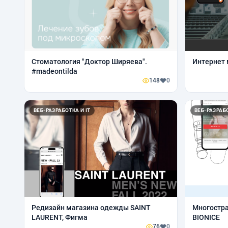
Стоматология "Доктор Ширяева".
Интернет 
#madeontilda
148
0
ВЕБ-РАЗРАБОТКА И IT
ВЕБ-РАЗРАБО
Редизайн магазина одежды SAINT
Многостра
LAURENT, Фигма
BIONICE
76
0