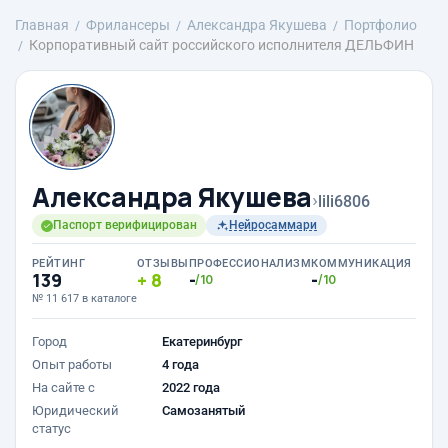
Главная
Фрилансеры
Александра Якушева
Портфолио
Корпоративный сайт российского исполнителя ДЕЛЬФИН
Александра Якушева
›
lili6806
Паспорт верифицирован
Нейросаммари
РЕЙТИНГ
ОТЗЫВЫ
ПРОФЕССИОНАЛИЗМ
КОММУНИКАЦИЯ
139
8
-
-
/10
/10
№ 11 617 в каталоге
Город
Екатеринбург
Опыт работы
4 года
На сайте с
2022 года
Юридический
Самозанятый
статус