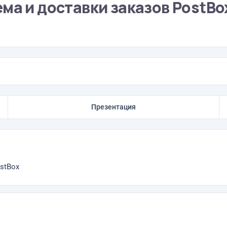
ма и доставки заказов PostBo
Презентация
stBox