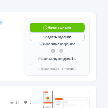
и
Начать диалог
Создать задание
Добавить в избранное
sasha.annyeong@mail.ru
Пожаловаться на профиль
84
0