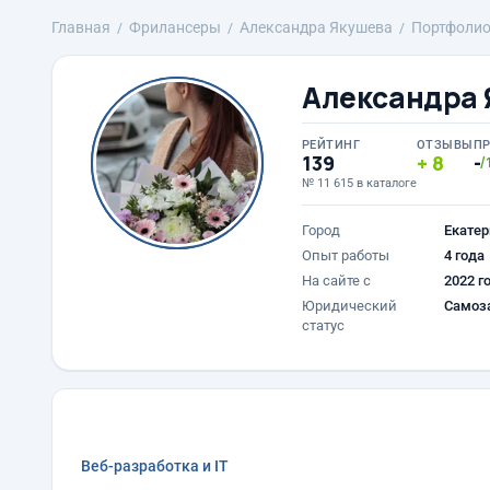
Главная
Фрилансеры
Александра Якушева
Портфоли
Александра 
РЕЙТИНГ
ОТЗЫВЫ
П
139
8
-
/
№ 11 615 в каталоге
Город
Екатер
Опыт работы
4 года
На сайте с
2022 г
Юридический
Самоз
статус
Веб-разработка и IT