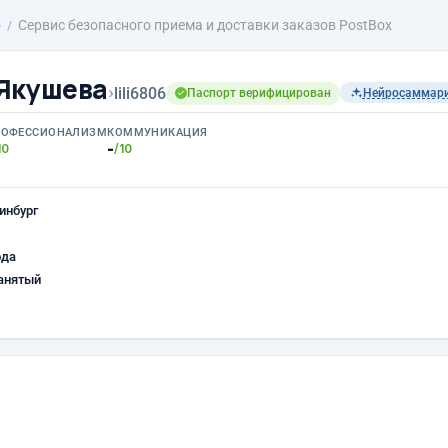
о
Сервис безопасного приема и доставки заказов PostBox
Якушева
›
lili6806
Паспорт верифицирован
Нейросаммар
РОФЕССИОНАЛИЗМ
КОММУНИКАЦИЯ
-
10
/10
инбург
ода
анятый