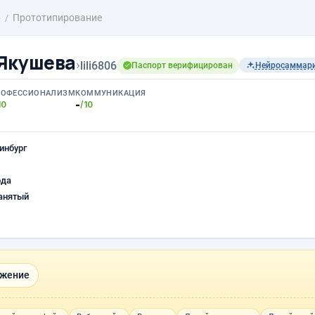
о
Прототипирование
Якушева
›
lili6806
Паспорт верифицирован
Нейросаммар
РОФЕССИОНАЛИЗМ
КОММУНИКАЦИЯ
-
10
/10
инбург
ода
анятый
ижение