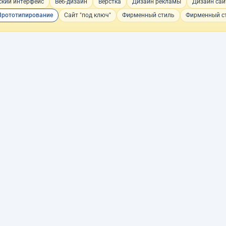
ский интерфейс
Веб-дизайн
Верстка
Дизайн рекламы
Дизайн сай
Прототипирование
Сайт "под ключ"
Фирменный стиль
Фирменный ст