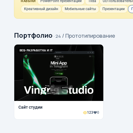
PowerPoint презентации
Tilda
UI/Пользователь
НАВЫКИ
Креативный дизайн
Мобильные сайты
Презентации
Портфолио
/ Прототипирование
· 24
ВЕБ-РАЗРАБОТКА И IT
Сайт студии
123
0