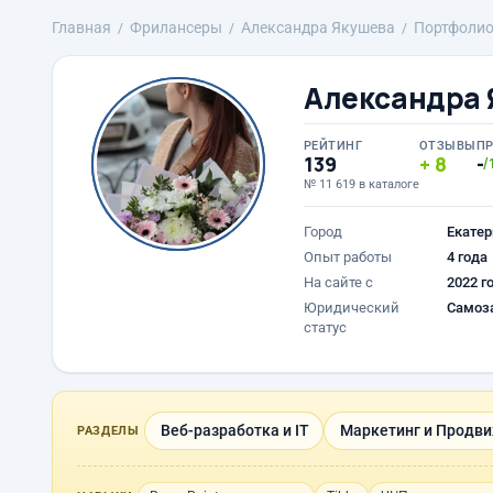
Главная
Фрилансеры
Александра Якушева
Портфоли
Александра 
РЕЙТИНГ
ОТЗЫВЫ
П
139
8
-
/
№ 11 619 в каталоге
Город
Екатер
Опыт работы
4 года
На сайте с
2022 г
Юридический
Самоз
статус
Веб-разработка и IT
Маркетинг и Продв
РАЗДЕЛЫ