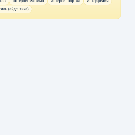
тов
Интернет магазин
Интернет портал
Интерфейсы
иль (айдентика)