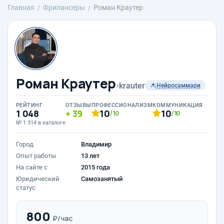
Главная
Фрилансеры
Роман Краутер
Роман Краутер
›
krauter
Нейросаммари
РЕЙТИНГ
ОТЗЫВЫ
ПРОФЕССИОНАЛИЗМ
КОММУНИКАЦИЯ
1 048
39
10
10
/10
/10
№ 1 314 в каталоге
Город
Владимир
Опыт работы
13 лет
На сайте с
2015 года
Юридический
Самозанятый
статус
800
₽/час