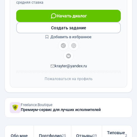
средняя ставка
Начать диалог
Создать задание
Добавить в избранное
krayter@yandex.ru
Пожаловаться на профиль
Freelance.Boutique
Премиум-сервис для лучших исполнителей
Типовые
Обо мне
Портфолио
Отзывы
25
39
2