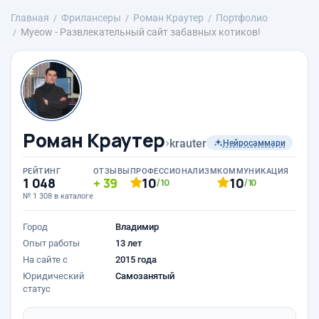
Главная
Фрилансеры
Роман Краутер
Портфолио
Myeow - Развлекательный сайт забавных котиков!
Роман Краутер
›
krauter
Нейросаммари
РЕЙТИНГ
ОТЗЫВЫ
ПРОФЕССИОНАЛИЗМ
КОММУНИКАЦИЯ
1 048
39
10
10
/10
/10
№ 1 308 в каталоге
Город
Владимир
Опыт работы
13 лет
На сайте с
2015 года
Юридический
Самозанятый
статус