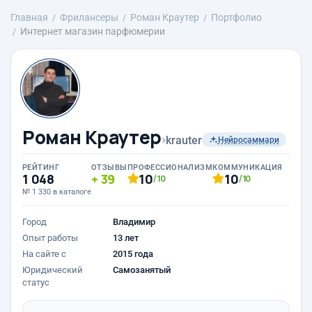
Главная
Фрилансеры
Роман Краутер
Портфолио
Интернет магазин парфюмерии
Роман Краутер
›
krauter
Нейросаммари
РЕЙТИНГ
ОТЗЫВЫ
ПРОФЕССИОНАЛИЗМ
КОММУНИКАЦИЯ
1 048
39
10
10
/10
/10
№ 1 330 в каталоге
Город
Владимир
Опыт работы
13 лет
На сайте с
2015 года
Юридический
Самозанятый
статус