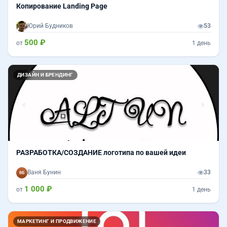
Копирование Landing Page
Юрий Будников
53
500 ₽
от
1 день
Назад
Впер
ДИЗАЙН И БРЕНДИНГ
РАЗРАБОТКА/СОЗДАНИЕ логотипа по вашей идеи
Ваня Бунин
33
1 000 ₽
от
1 день
МАРКЕТИНГ И ПРОДВИЖЕНИЕ