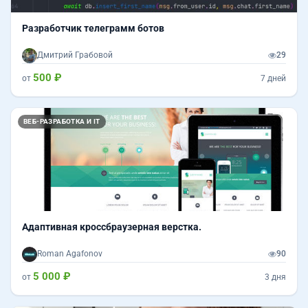
Разработчик телеграмм ботов
Дмитрий Грабовой
29
500 ₽
от
7 дней
ВЕБ-РАЗРАБОТКА И IT
Адаптивная кроссбраузерная верстка.
Roman Agafonov
90
5 000 ₽
от
3 дня