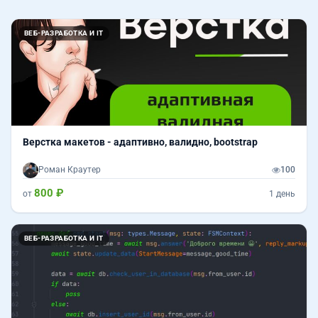
ВЕБ-РАЗРАБОТКА И IT
Верстка макетов - адаптивно, валидно, bootstrap
Роман Краутер
100
800 ₽
от
1 день
ВЕБ-РАЗРАБОТКА И IT