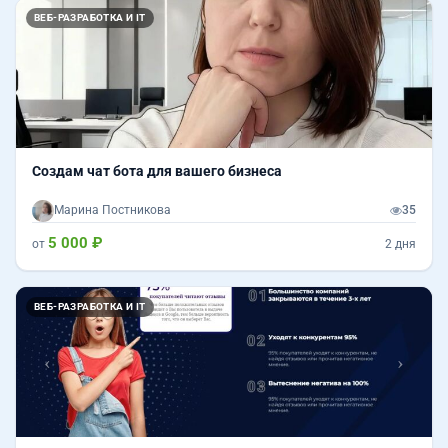
ВЕБ-РАЗРАБОТКА И IT
Создам чат бота для вашего бизнеса
Марина Постникова
35
5 000 ₽
от
2 дня
Назад
Впер
ВЕБ-РАЗРАБОТКА И IT