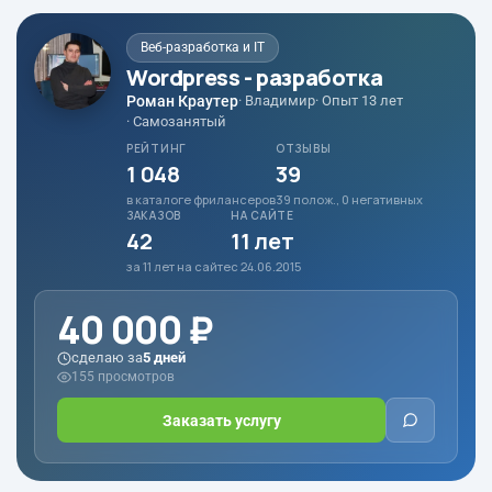
Веб-разработка и IT
Wordpress - разработка
Роман Краутер
· Владимир
· Опыт 13 лет
· Самозанятый
РЕЙТИНГ
ОТЗЫВЫ
1 048
39
в каталоге фрилансеров
39 полож., 0 негативных
ЗАКАЗОВ
НА САЙТЕ
42
11 лет
за 11 лет на сайте
с 24.06.2015
40 000 ₽
сделаю за
5 дней
155 просмотров
Заказать услугу