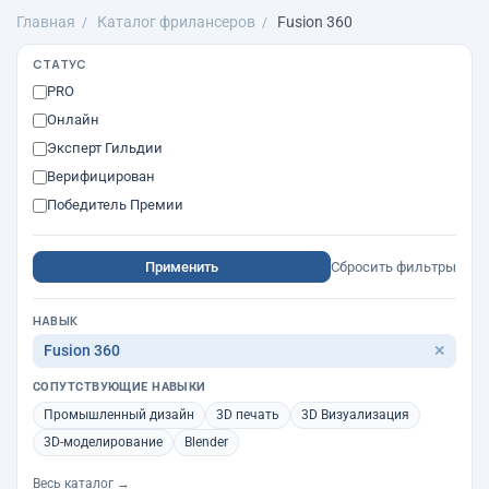
Главная
Каталог фрилансеров
Fusion 360
СТАТУС
PRO
Онлайн
Эксперт Гильдии
Верифицирован
Победитель Премии
Применить
Сбросить фильтры
НАВЫК
Fusion 360
✕
СОПУТСТВУЮЩИЕ НАВЫКИ
Промышленный дизайн
3D печать
3D Визуализация
3D-моделирование
Blender
Весь каталог →