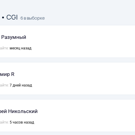
•
CGI
· 6 в выборке
 Разумный
сайте:
месяц назад
мир R
сайте:
7 дней назад
ей Никольский
сайте:
5 часов назад