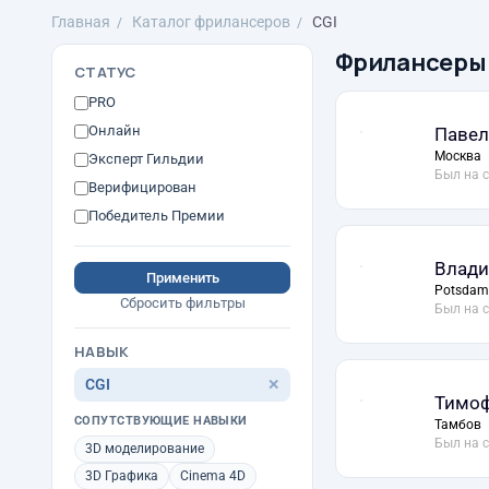
Главная
Каталог фрилансеров
CGI
Фрилансеры
СТАТУС
PRO
Онлайн
Павел
Москва
Эксперт Гильдии
Был на 
Верифицирован
Победитель Премии
Влади
Применить
Potsdam
Сбросить фильтры
Был на 
НАВЫК
CGI
✕
Тимоф
СОПУТСТВУЮЩИЕ НАВЫКИ
Тамбов
Был на 
3D моделирование
3D Графика
Cinema 4D