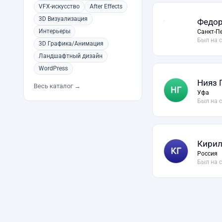
VFX-искусство
After Effects
3D Визуализация
Федор
Интерьеры
Санкт-П
Был на 
3D Графика/Анимация
Ландшафтный дизайн
WordPress
Нияз 
Весь каталог →
Уфа
Был на 
Кирил
Россия
Был на 