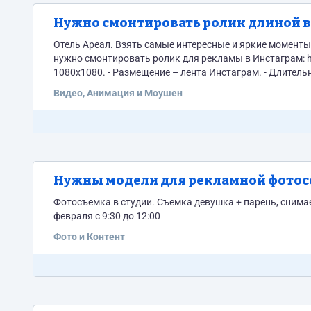
Нужно смонтировать ролик длиной в
Отель Ареал. Взять самые интересные и яркие моменты, показ
нужно смонтировать ролик для рекламы в Инстаграм: https://yadi.sk/d/O
1080х1080. - Размещение – лента Инстаграм. - Длительн
сделать. Со звуком – то же самое. - Вся речь дублируетс
Видео, Анимация и Моушен
Нужны модели для рекламной фотос
Фотосъемка в студии. Съемка девушка + парень, снима
февраля с 9:30 до 12:00
Фото и Контент