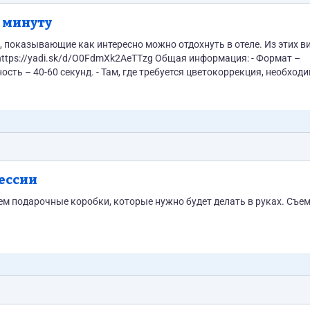
 минуту
ывающие как интересно можно отдохнуть в отеле. Из этих видео
0FdmXk2AeTTzg Общая информация: - Формат –
ость – 40-60 секунд. - Там, где требуется цветокоррекция, необходи
я субтитрами. - Стиль –...
ессии
ем подарочные коробки, которые нужно будет делать в руках. Съе