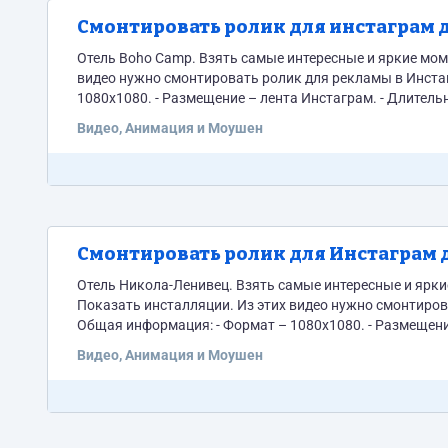
Смонтировать ролик для инстаграм 
Отель Boho Camp. Взять самые интересные и яркие моменты, показывающие как интересно можно отдохнуть в отеле. Из этих
видео нужно смонтировать ролик для рекламы в Инстаграм: https://yadi.
1080х1080. - Размещение – лента Инстаграм. - Длительность – 40-60 секунд. - Там, где требуется цветокоррекция, необходимо ее
Видео, Анимация и Моушен
Смонтировать ролик для Инстаграм 
Отель Никола-Ленивец. Взять самые интересные и яркие моменты, показывающие как интересно можно отдохнуть в отеле.
Показать инсталляции. Из этих видео нужно смонтировать ролик для рекламы в Инстаграм: https://yadi.sk/d/tFhHBApO1Jyj-g
Общая информация: - Формат – 1080х1080. - Размещение – лента Инстаграм. - Длительность – 40-60 секунд. - Там, где требуется
Видео, Анимация и Моушен