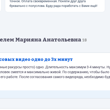
точное. Оплата своевременная. Поняли друг друга
буквально с полуслова. Буду рада поработать с Вами ещё!
телем Марияна Анатольевна
18
совых видео одно до 3х минут
зные ракурсы просто) одно. Длительность максимум 3-4 минуты. 
человек смеется и максимально живой. По содержанию, чтобы было
яда, необходимо будет
наложить спокойную музыку на фон и сделать субтитры (шрифт определенный, я позже скажу какой). Матер