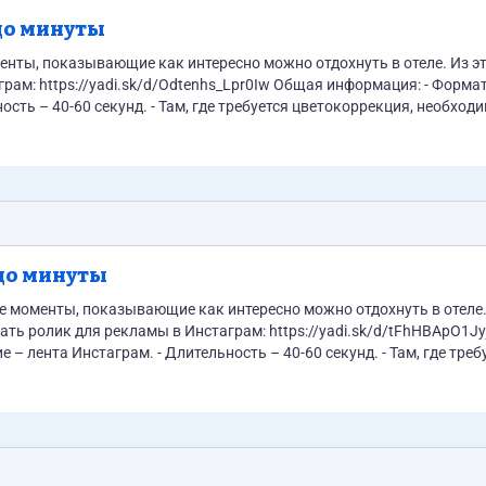
до минуты
sk/d/Odtenhs_Lpr0Iw Общая информация: - Формат –
сделать. Со звуком – то же самое. - Вся речь дублируется субтитрами. - Стиль...
до минуты
цветокоррекция, необходимо ее сделать. Со звуком – то же самое. - Вся речь дублируется субтитрами. -...