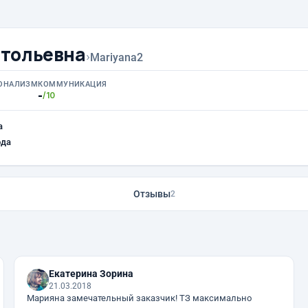
тольевна
›
Mariyana2
ОНАЛИЗМ
КОММУНИКАЦИЯ
-
/10
а
ода
Отзывы
2
Екатерина Зорина
21.03.2018
Марияна замечательный заказчик! ТЗ максимально