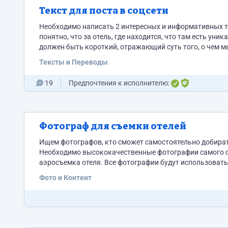
Текст для поста в соцсети
Необходимо написать 2 интересных и информативных тек
понятно, что за отель, где находится, что там есть уни
должен быть короткий, отражающий суть того, о чем м
«вдали от городской суеты», «побег из города» и т. д....
Тексты и Переводы
19
Предпочтения к исполнителю:
Фотограф для съемки отелей
Ищем фотографов, кто сможет самостоятельно добирать
Необходимо высококачественные фотографии самого оте
аэросъемка отеля. Все фотографии будут использоваться как на сайте так и в соц.сетях (вертикальный и горизонтальный
формат). Рассматриваем кандидатов только при нал
Фото и Контент