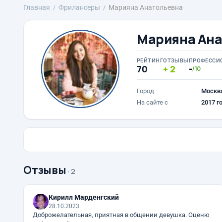
Главная
Фрилансеры
Марияна Анатольевна
Марияна Ана
РЕЙТИНГ
ОТЗЫВЫ
ПРОФЕССИ
70
2
-
/10
Город
Москв
На сайте с
2017 г
Отзывы
· 2
Кирилл Марденгский
28.10.2023
Доброжелательная, приятная в общении девушка. Оценю