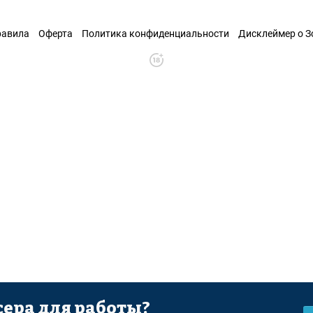
равила
Оферта
Политика конфиденциальности
Дисклеймер о 
ера для работы?