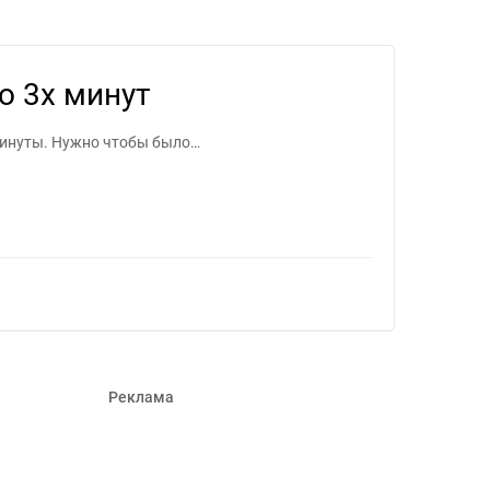
илансеров #1528409
о 3х минут
минуты. Нужно чтобы было…
Реклама