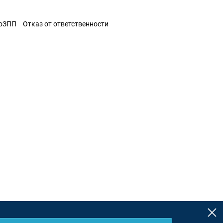
ЗоЗПП
Отказ от ответственности