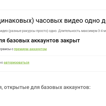
х (одинаковых) часовых видео одно до 3х минут - Задание для фр
динаковых) часовых видео одно д
идео (разные ракурсы просто) одно. Длительность максимум 3-4 
ля базовых аккаунтов закрыт
ервисы с
премиум-аккаунтом
жно
авторизоваться
я, открытые для базовых аккаунтов: