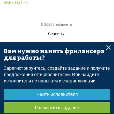
поиск заданий
© 2026 freelance.ru
Сервисы
Помощь
Вам нужно нанять фрилансера
Поиск
для работы?
Правила
Зарегистрируйтесь, создайте задание и получите
Оферта
предложения от исполнителей. Или найдите
исполнителя по навыкам и специализации
Политика конфиденциальности
Дисклеймер о ЗоЗПП
Найти исполнителя
Отказ от ответственности
Разместить задание