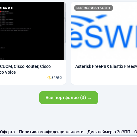
ТКА И IT
ВЕБ-РАЗРАБОТКА И IT
 CUCM, Cisco Router, Cisco
Asterisk FreePBX Elastix Frees
sco Voice
84
0
Все портфолио (3) →
Оферта
Политика конфиденциальности
Дисклеймер о ЗоЗПП
О