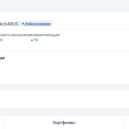
kc64RUS
Нейросаммари
РОФЕССИОНАЛИЗМ
КОММУНИКАЦИЯ
-
10
/10
ода
Портфолио
3