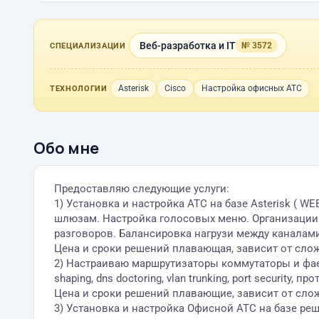
Веб-разработка и IT
№ 3572
СПЕЦИАЛИЗАЦИИ
Asterisk
Cisco
Настройка офисных АТС
ТЕХНОЛОГИИ
Обо мне
Предоставляю следующие услуги:
1) Установка и настройка АТС на базе Asterisk ( W
шлюзам. Настройка голосовых меню. Организации к
разговоров. Балансировка нагрузи между каналами. 
Цена и сроки решений плавающая, зависит от сло
2) Настраиваю маршрутизаторы коммутаторы и фаервол
shaping, dns doctoring, vlan trunking, port security
Цена и сроки решений плавающие, зависит от сло
3) Установка и настройка Офисной АТС на базе реше