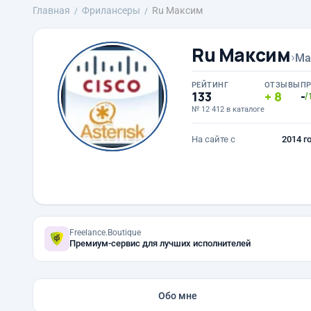
Главная
Фрилансеры
Ru Максим
Ru Максим
›
Ma
РЕЙТИНГ
ОТЗЫВЫ
П
133
8
-
/
№ 12 412 в каталоге
На сайте с
2014 г
Freelance.Boutique
Премиум-сервис для лучших исполнителей
Обо мне