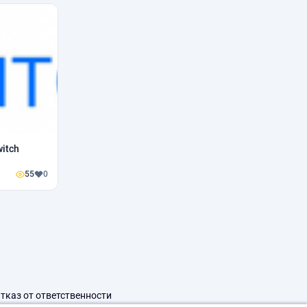
witch
55
0
тказ от ответственности