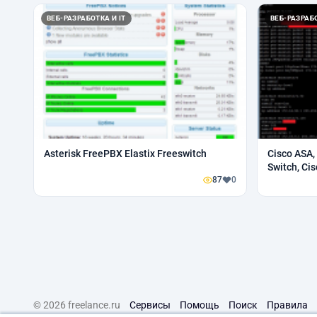
ВЕБ-РАЗРАБОТКА И IT
ВЕБ-РАЗРАБО
Asterisk FreePBX Elastix Freeswitch
Cisco ASA,
Switch, Ci
87
0
© 2026 freelance.ru
Сервисы
Помощь
Поиск
Правила