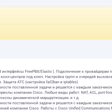
EB интерфейсы FreePBX/Elastix ). Подключение к провайдерам 
олл-центров под ключ. Настройка групп и очередей вызовов
Защита АТС (настройка fail2ban и iptables)
жности поставленной задачи и решается с каждым заказчико
ы компании Cisco. Любые виды работ: NAT, ACL, port-forwardin
, протоколы динамической маршрутизации, и т.д.
жности поставленной задачи и решается с каждым заказчико
ний компании Cisco. Работы с Cisco Unified Communications M