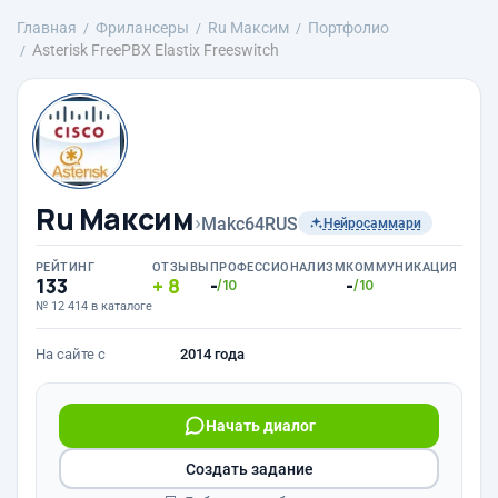
Главная
Фрилансеры
Ru Максим
Портфолио
Asterisk FreePBX Elastix Freeswitch
Ru Максим
›
Makc64RUS
Нейросаммари
РЕЙТИНГ
ОТЗЫВЫ
ПРОФЕССИОНАЛИЗМ
КОММУНИКАЦИЯ
133
8
-
-
/10
/10
№ 12 414 в каталоге
На сайте с
2014 года
Начать диалог
Создать задание