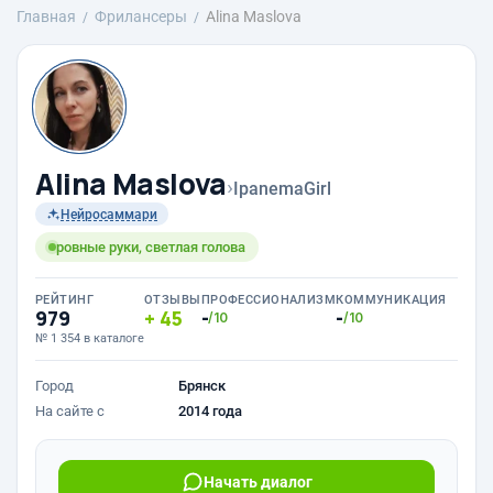
Главная
Фрилансеры
Alina Maslova
Alina Maslova
›
IpanemaGirl
Нейросаммари
ровные руки, светлая голова
РЕЙТИНГ
ОТЗЫВЫ
ПРОФЕССИОНАЛИЗМ
КОММУНИКАЦИЯ
979
45
-
-
/10
/10
№ 1 354 в каталоге
Город
Брянск
На сайте с
2014 года
Начать диалог