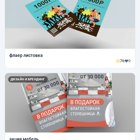
флаер листовка
76
0
ДИЗАЙН И БРЕНДИНГ
акция мебель