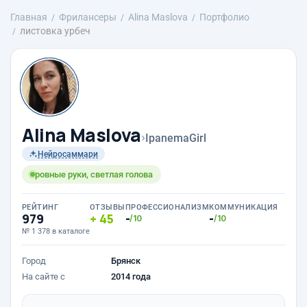
Главная
Фрилансеры
Alina Maslova
Портфолио
листовка урбеч
Alina Maslova
›
IpanemaGirl
Нейросаммари
ровные руки, светлая голова
РЕЙТИНГ
ОТЗЫВЫ
ПРОФЕССИОНАЛИЗМ
КОММУНИКАЦИЯ
979
45
-
-
/10
/10
№ 1 378 в каталоге
Город
Брянск
На сайте с
2014 года