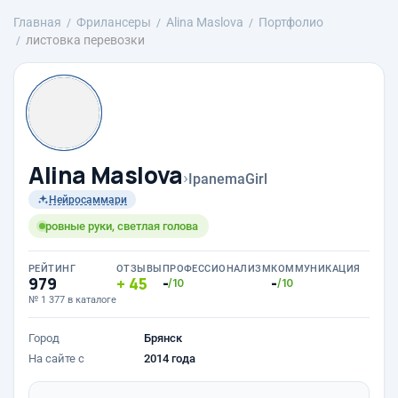
Главная
Фрилансеры
Alina Maslova
Портфолио
листовка перевозки
Alina Maslova
›
IpanemaGirl
Нейросаммари
ровные руки, светлая голова
РЕЙТИНГ
ОТЗЫВЫ
ПРОФЕССИОНАЛИЗМ
КОММУНИКАЦИЯ
979
45
-
-
/10
/10
№ 1 377 в каталоге
Город
Брянск
На сайте с
2014 года