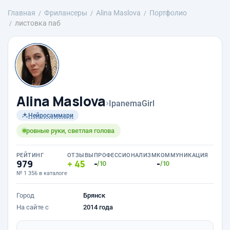
Главная
Фрилансеры
Alina Maslova
Портфолио
листовка паб
Alina Maslova
›
IpanemaGirl
Нейросаммари
ровные руки, светлая голова
РЕЙТИНГ
ОТЗЫВЫ
ПРОФЕССИОНАЛИЗМ
КОММУНИКАЦИЯ
979
45
-
-
/10
/10
№ 1 356 в каталоге
Город
Брянск
На сайте с
2014 года