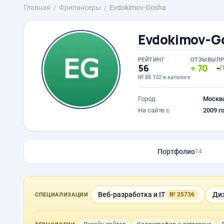
Главная
Фрилансеры
Evdokimov-Gosha
Evdokimov-G
РЕЙТИНГ
ОТЗЫВЫ
П
56
70
-
/
№ 88 102 в каталоге
Город
Москв
На сайте с
2009 г
Портфолио
14
Веб-разработка и IT
Диз
№ 25736
СПЕЦИАЛИЗАЦИИ