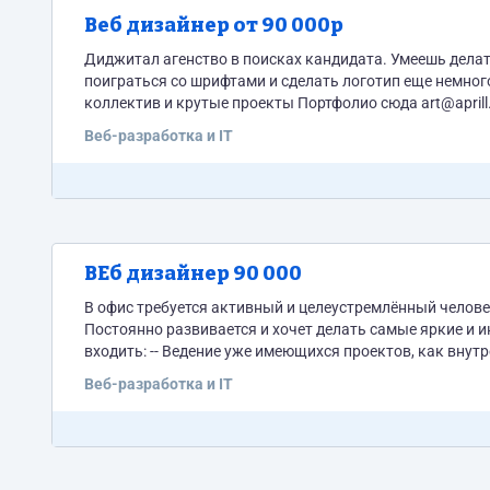
Веб дизайнер от 90 000р
Диджитал агенство в поисках кандидата. Умеешь делать вкусные картинки, можешь стильно подвигать пиксели, лучше всех
поиграться со шрифтами и сделать логотип еще немног
коллектив и крутые проекты Портфолио сюда art@aprill.ru https://www.facebook.com/photo
fbid=632701026757100&set=a.511941095499761.135515
Веб-разработка и IT
ВЕб дизайнер 90 000
В офис требуется активный и целеустремлённый челове
Постоянно развивается и хочет делать самые яркие и интересные проекты. Требуется дизай
входить: -- Ведение уже имеющихся проектов, как внутр
(сайты, мобильные приложения, приложения для социальн
Веб-разработка и IT
информация по...