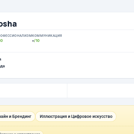
osha
РОФЕССИОНАЛИЗМ
КОММУНИКАЦИЯ
-
10
/10
а
ода
айн и Брендинг
Иллюстрация и Цифровое искусство