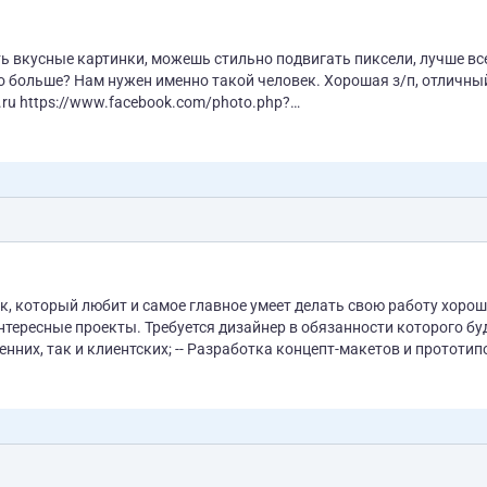
о больше? Нам нужен именно такой человек. Хорошая з/п, отличны
.php?
.503142946379576&type=1&theater
к, который любит и самое главное умеет делать свою работу хорош
нер в обязанности которого будет
енних, так и клиентских; -- Разработка концепт-макетов и прототип
ых сетей); -- Создание презентаций/скетчей для клиентов Вся