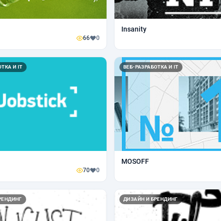
Insanity
66
0
ТКА И IT
ВЕБ-РАЗРАБОТКА И IT
MOSOFF
70
0
РЕНДИНГ
ДИЗАЙН И БРЕНДИНГ