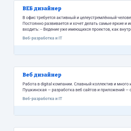
ВЕБ дизайнер
В офис требуется активный и целеустремлённый челове
Постоянно развивается и хочет делать самые яркие и интересные проекты. Требуется дизай
входить: -- Ведение уже имеющихся проектов, как внутр
(сайты, мобильные приложения, приложения для социальн
Веб-разработка и IT
информация по...
Веб дизайнер
Работа в digital компании. Славный коллектив и много
Пушкинская — разработка веб сайтов и приложе
Веб-разработка и IT