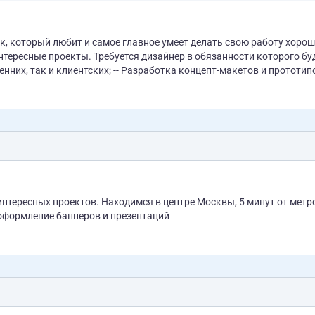
к, который любит и самое главное умеет делать свою работу хорош
нер в обязанности которого будет
енних, так и клиентских; -- Разработка концепт-макетов и прототип
ых сетей); -- Создание презентаций/скетчей для клиентов Вся
 интересных проектов. Находимся в центре Москвы, 5 минут от метр
ний — оформление баннеров и презентаций