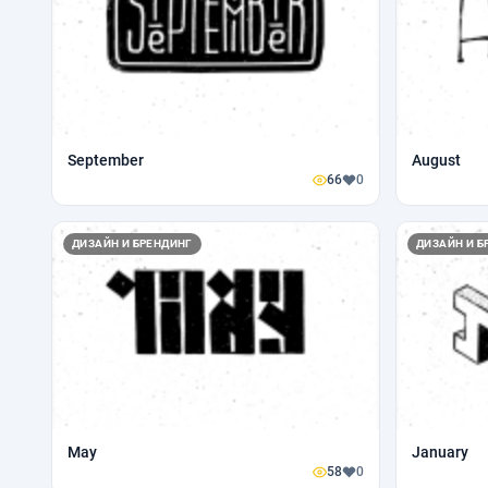
September
August
66
0
ДИЗАЙН И БРЕНДИНГ
ДИЗАЙН И Б
May
January
58
0