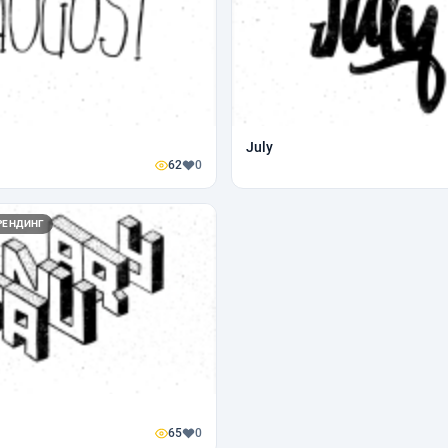
July
62
0
РЕНДИНГ
65
0