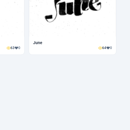
June
63
0
64
0