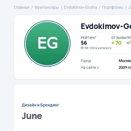
Главная
Фрилансеры
Evdokimov-Gosha
Портфолио
J
Evdokimov-G
РЕЙТИНГ
ОТЗЫВЫ
П
56
70
-
/
№ 88 103 в каталоге
Город
Москв
На сайте с
2009 г
Дизайн и Брендинг
June