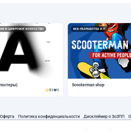
ИЯ И ЦИФРОВОЕ ИСКУССТВО
ВЕБ-РАЗРАБОТКА И IT
(постеры)
Scooterman shop
51
0
Оферта
Политика конфиденциальности
Дисклеймер о ЗоЗПП
О