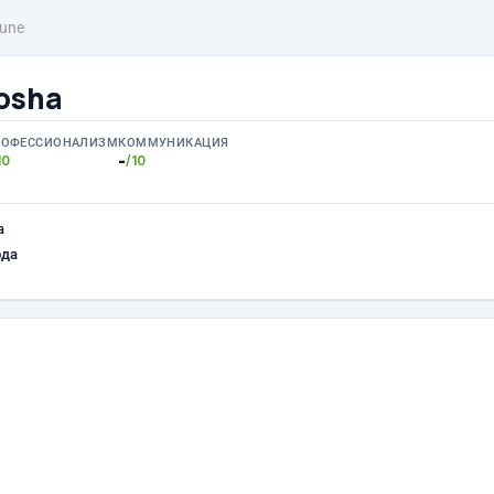
une
osha
РОФЕССИОНАЛИЗМ
КОММУНИКАЦИЯ
-
10
/10
а
ода