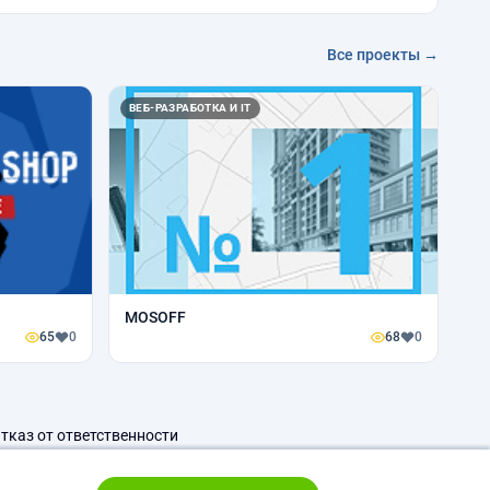
Все проекты →
ВЕБ-РАЗРАБОТКА И IT
MOSOFF
65
0
68
0
тказ от ответственности