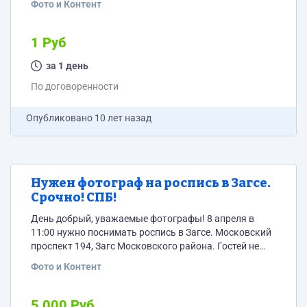
Фото и Контент
1 Руб
за 1 день
По договоренности
Опубликовано
10 лет назад
Нужен фотограф на роспись в Загсе.
Срочно! СПБ!
День добрый, уважаемые фотографы! 8 апреля в
11:00 нужно поснимать роспись в Загсе. Московский
проспект 194, Загс Московского района. Гостей не
будет, только жених, невеста и двое маленьких деток.
Фото и Контент
Супер шика не нужно, простенько, но со вкусом :) По
цене ориентировочно 5000 р. 50% на месте, 50 после
получения фотографий. Готова выслушать
5 000 Руб