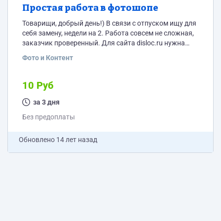
Простая работа в фотошопе
Товарищи, добрый день!) В связи с отпуском ищу для
себя замену, недели на 2. Работа совсем не сложная,
заказчик проверенный. Для сайта disloc.ru нужна
обработка товара. Ретушь попадается редко..чаще
Фото и Контент
-много фоток слеплять в одну длинную "колбасень",
как мы ее называем) + ссылки закрывать спец.
закрывашкой + к каждому товару делать превью. все
10 Руб
просто) На 1 товар времени уходит минута -пять.
цена соответствующая -10р. По...
за 3 дня
Без предоплаты
Обновлено
14 лет назад