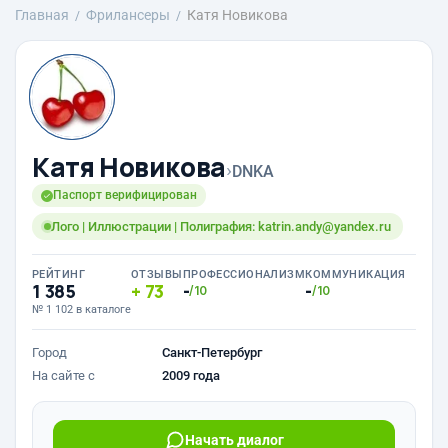
Главная
Фрилансеры
Катя Новикова
Катя Новикова
›
DNKA
Паспорт верифицирован
Лого | Иллюстрации | Полиграфия: katrin.andy@yandex.ru
РЕЙТИНГ
ОТЗЫВЫ
ПРОФЕССИОНАЛИЗМ
КОММУНИКАЦИЯ
1 385
73
-
-
/10
/10
№ 1 102 в каталоге
Город
Санкт-Петербург
На сайте с
2009 года
Начать диалог