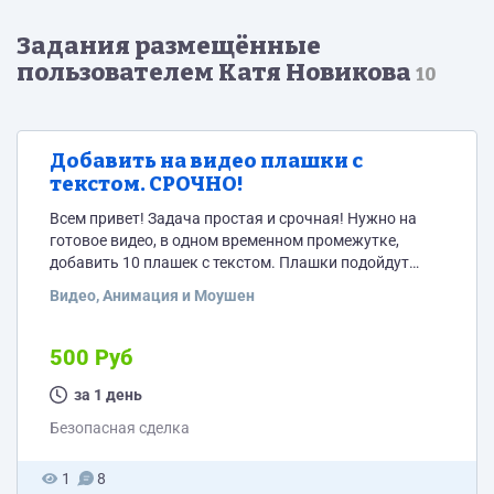
Задания размещённые
пользователем Катя Новикова
10
Добавить на видео плашки с
текстом. СРОЧНО!
Всем привет! Задача простая и срочная! Нужно на
готовое видео, в одном временном промежутке,
добавить 10 плашек с текстом. Плашки подойдут
самые обыкновенные, а-ля белый фон, черный шрифт
Видео, Анимация и Моушен
(+ анимация появление-исчезание). Готовые
шаблоны тоже вполне подойдут. Ссылку на файл
вышлю исполнителю
500 Руб
за 1 день
Безопасная сделка
1
8