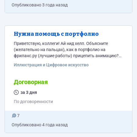
Опубликовано
3 года назад
Нужна помощь с портфолио
Приветствую, коллеги! Ай нид хелп. Объясните
(желательно на пальцах), как в портфолио на
фриланс.ру (лучшие работы) прицепить анимацию?
Все перепробованные мною способы не работают,
Иллюстрация и Цифровое искусство
увы, а инстинкт сороки упорно просит, чтобы
моргало и переливалось;( Гонорар договорный.
Отзыв - само собой разумеющееся
Договорная
за 3 дня
По договоренности
7
Опубликовано
4 года назад