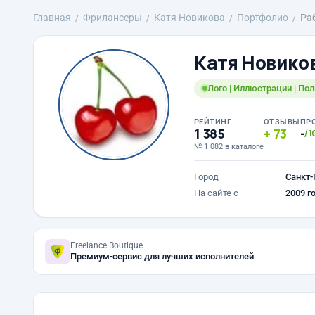
Главная
Фрилансеры
Катя Новикова
Портфолио
Ра
Катя Новико
Лого | Иллюстрации | Пол
РЕЙТИНГ
ОТЗЫВЫ
ПР
1 385
73
-
/1
№ 1 082 в каталоге
Город
Санкт-
На сайте с
2009 г
Freelance.Boutique
Премиум-сервис для лучших исполнителей