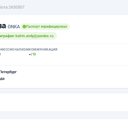
бота 2650507
ва
›
DNKA
Паспорт верифицирован
играфия: katrin.andy@yandex.ru
ОФЕССИОНАЛИЗМ
КОММУНИКАЦИЯ
-
0
/10
Петербург
ода