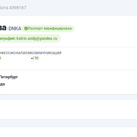
бота 4398167
ва
›
DNKA
Паспорт верифицирован
играфия: katrin.andy@yandex.ru
ОФЕССИОНАЛИЗМ
КОММУНИКАЦИЯ
-
0
/10
Петербург
ода