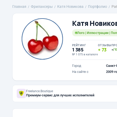
Главная
Фрилансеры
Катя Новикова
Портфолио
Ра
Катя Новико
Лого | Иллюстрации | Пол
РЕЙТИНГ
ОТЗЫВЫ
ПР
1 385
73
-
/1
№ 1 075 в каталоге
Город
Санкт-
На сайте с
2009 г
Freelance.Boutique
Премиум-сервис для лучших исполнителей