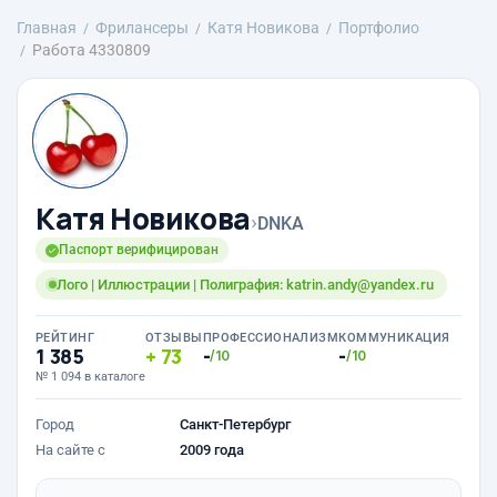
Главная
Фрилансеры
Катя Новикова
Портфолио
Работа 4330809
Катя Новикова
›
DNKA
Паспорт верифицирован
Лого | Иллюстрации | Полиграфия: katrin.andy@yandex.ru
РЕЙТИНГ
ОТЗЫВЫ
ПРОФЕССИОНАЛИЗМ
КОММУНИКАЦИЯ
1 385
73
-
-
/10
/10
№ 1 094 в каталоге
Город
Санкт-Петербург
На сайте с
2009 года