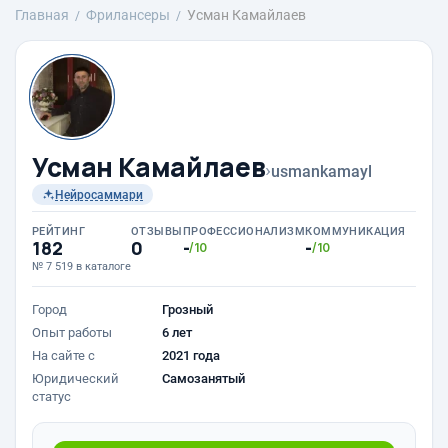
Главная
Фрилансеры
Усман Камайлаев
Усман Камайлаев
›
usmankamayl
Нейросаммари
РЕЙТИНГ
ОТЗЫВЫ
ПРОФЕССИОНАЛИЗМ
КОММУНИКАЦИЯ
182
0
-
-
/10
/10
№ 7 519 в каталоге
Город
Грозный
Опыт работы
6 лет
На сайте с
2021 года
Юридический
Самозанятый
статус