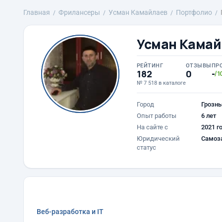
Главная
Фрилансеры
Усман Камайлаев
Портфолио
Усман Камай
РЕЙТИНГ
ОТЗЫВЫ
ПР
182
0
-
/1
№ 7 518 в каталоге
Город
Грозн
Опыт работы
6 лет
На сайте с
2021 г
Юридический
Самоз
статус
Веб-разработка и IT