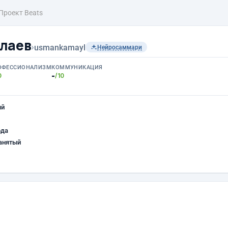
Проект Beats
лаев
›
usmankamayl
Нейросаммари
ОФЕССИОНАЛИЗМ
КОММУНИКАЦИЯ
-
0
/10
ый
ода
анятый