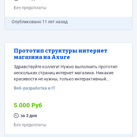
Без предоплаты
Опубликовано
11 лет назад
Прототип структуры интернет
магазина на Axure
Здравствуйте коллеги! Нужно выполнить прототип
нескольких страниц интернет магазина. Никакие
красивости не нужны, только интерактивный
черновой прототип чтобы можно было потыкаться и
Веб-разработка и IT
посмотреть как все работает. Желательно делать в
Axure ( мастера + таблицы стилей ) на главные
элементы для убыстрения последующего
5 000 Руб
редактирования. Придумывать почти ничего не
нужно, все будет в ТЗ. Если выполните хорошо эту
за 3 дня
задачку то в дальнейшем смогу подкидывать еще
Без предоплаты
заказы....