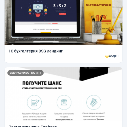
1C бухгалтерия DSG лендинг
45
0
ВЕБ-РАЗРАБОТКА И IT