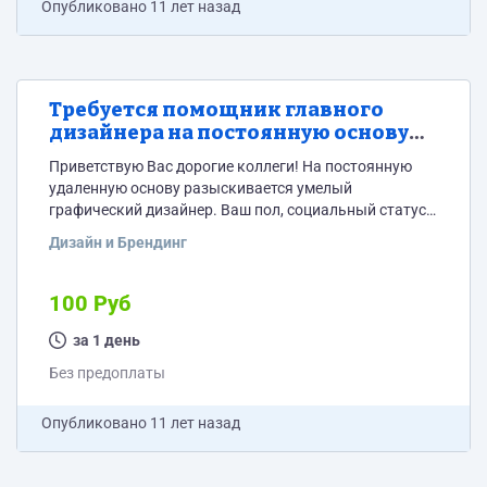
Опубликовано
11 лет назад
Требуется помощник главного
дизайнера на постоянную основу
(Полиграфия, Веб, Приложения,
Приветствую Вас дорогие коллеги! На постоянную
Иллюстрации)
удаленную основу разыскивается умелый
графический дизайнер. Ваш пол, социальный статус,
возраст, национальность и сексуальная ориентация
Дизайн и Брендинг
нам не важны, мы лояльно рассмотрим любого
кандидата у которого все в порядке с психикой и со
вкусом. Мы заинтересованы в долгосрочном
100 Руб
сотрудничестве над интересными проектами и
поэтому ищем ответственных людей, которые
за 1 день
заинтересованы в развитии своих профессиональных
Без предоплаты
навыков. Что мы можем предложить от...
Опубликовано
11 лет назад