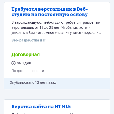
Требуется верстальщик в Веб-
студию на постоянную основу
В зарождающуюся веб-студию требуется грамотный
верстальщик от 18 до 25 лет. Чтобы мы хотели
увидеть в Вас: - огромное желание учится - порфолио
выполненныхработ - искра в глазах и энтузиазм
Веб-разработка и IT
(прожженые цинничные верстаки не нужны) -
желание реализовать себя и как специалиста и как
личность - чувство юмора - Знание или желание
Договорная
узнать что такое Canvas Что мы предлагаем: -
проекты от 200 000...
за 3 дня
По договоренности
Опубликовано
12 лет назад
Верстка сайта на HTML5