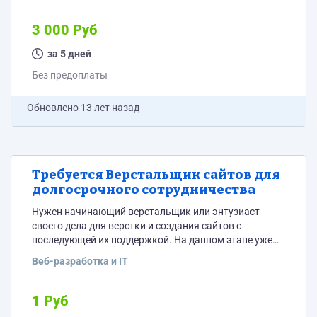
гарантирую. Сайт должен быть легким и
адаптированным под все возможные браузеры и
3 000 Руб
устройства (телефоны, планшеты и т.д) Примеры
страниц в приложении
за 5 дней
Без предоплаты
Обновлено
13 лет назад
Требуется Верстальщик сайтов для
долгосрочного сотрудничества
Нужен начинающий верстальщик или энтузиаст
своего дела для верстки и создания сайтов с
последующей их поддержкой. На данном этапе уже
есть заказы. Дизайн готовый уже предоставляется,
Веб-разработка и IT
от Вас требуется только верстка и оптимизация.
Фрилансерам, работающим по предоплате, просьба
не беспокоить. От Вас цены и примерные сроки
1 Руб
верстки сайта-визитки (не более 5 страниц).