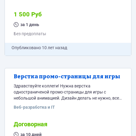
1 500 Руб
за 1 день
Без предоплаты
Опубликовано
10 лет назад
Верстка промо-страницы для игры
Здравствуйте коллеги! Нужна верстка
одностраниченой промо-страницы для игры с
небольшой анимацией. Дизайн делать не нужно, все
материалы будут подготовлены в надлежащем виде и
Веб-разработка и IT
представлены верстальщику. Работа БЕЗ
ПРЕДОПЛАТЫ и только через безопасную сделку!
Просьба не тратить наше и Ваше время. Все нюансы
Договорная
проекта только после подписания NDA ( Договор о
неразглашении )
за 10 дней