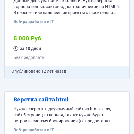
Добрый день уважаемые коллеги! Нужна верстка
корпоративных сайтов-одностраничников на HTML5.
В перспективе дальнейшие проекты относительно
верстки. От вас нужно отличное знание HTML5,
Веб-разработка и IT
большим плюсом будет Java Script, если Вы знаете
что то еще, то это просто замечательно! В качестве
примера реализации, Вы должны уметь делать что-то
5 000 Руб
подобное https://devart.withgoogle.com/
http://mystaticself.com/#/
за 10 дней
http://gladeye.com/work/capture-the-flag Это конечно,
Без предоплаты
что Вы в идеале, как нужно делать, но не является
обязательным. Присылайте...
Опубликовано
12 лет назад
Верстка сайта html
Нужно сверстать двуязычный сайт на html с cms,
сайт 5 страниц + главная, так же нужно будет
встроить систему бронирования (её предоставят
готовую), прошлый верстальщик пропал, по этому
Веб-разработка и IT
это нужно сделать как можно более шустро, оплату