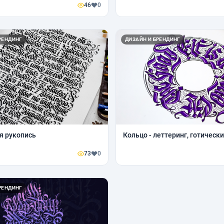
46
0
РЕНДИНГ
ДИЗАЙН И БРЕНДИНГ
я рукопись
Кольцо - леттеринг, готически
73
0
РЕНДИНГ