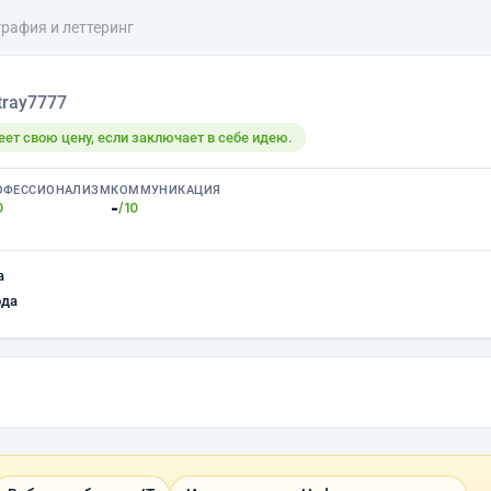
рафия и леттеринг
tray7777
ет свою цену, если заключает в себе идею.
ОФЕССИОНАЛИЗМ
КОММУНИКАЦИЯ
-
0
/10
а
ода