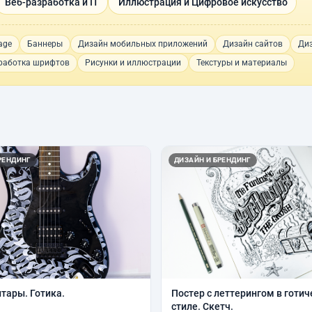
Веб-разработка и IT
Иллюстрация и Цифровое искусство
age
Баннеры
Дизайн мобильных приложений
Дизайн сайтов
Диз
работка шрифтов
Рисунки и иллюстрации
Текстуры и материалы
РЕНДИНГ
ДИЗАЙН И БРЕНДИНГ
итары. Готика.
Постер с леттерингом в готи
стиле. Скетч.