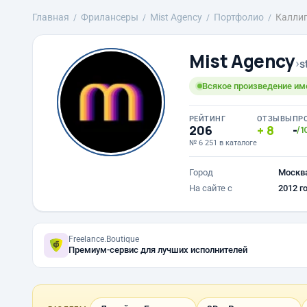
Главная
Фрилансеры
Mist Agency
Портфолио
Каллиг
Mist Agency
›
s
Всякое произведение име
РЕЙТИНГ
ОТЗЫВЫ
ПР
206
8
-
/1
№ 6 251 в каталоге
Город
Москв
На сайте с
2012 г
Freelance.Boutique
Премиум-сервис для лучших исполнителей