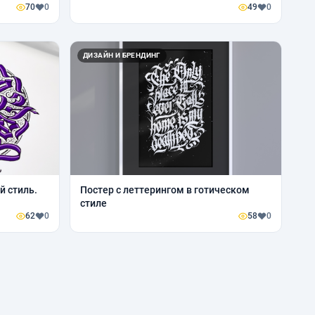
70
0
49
0
ДИЗАЙН И БРЕНДИНГ
й стиль.
Постер с леттерингом в готическом
стиле
62
0
58
0