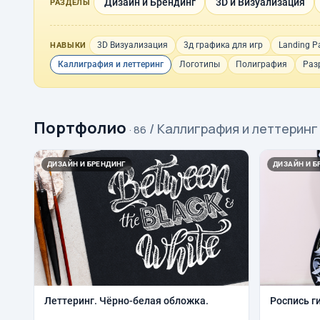
Дизайн и Брендинг
3D и Визуализация
РАЗДЕЛЫ
3D Визуализация
3д графика для игр
Landing P
НАВЫКИ
Каллиграфия и леттеринг
Логотипы
Полиграфия
Раз
Портфолио
/ Каллиграфия и леттеринг
· 86
ДИЗАЙН И БРЕНДИНГ
ДИЗАЙН И Б
Леттеринг. Чёрно-белая обложка.
Роспись г